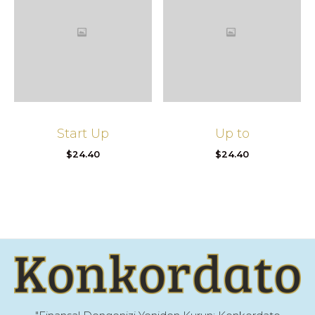
Start Up
Up to
$
24.40
$
24.40