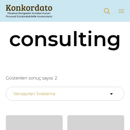

Sk
consulting
to
co
Gösterilen sonuç sayısı: 2