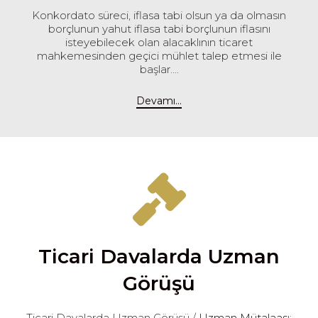
Konkordato süreci, iflasa tabi olsun ya da olmasın
borçlunun yahut iflasa tabi borçlunun iflasını
isteyebilecek olan alacaklının ticaret
mahkemesinden geçici mühlet talep etmesi ile
başlar....
Devamı...
Ticari Davalarda Uzman
Görüşü
Ticari Davalarda Uzman Görüşü /
Uzman Mütalaas
ı;