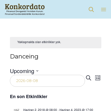

Sk
to
co
Yaklaşmakta olan etkinlikler yok.
Danceing
Upcoming
Etkin
Tarih
Etki
Ara
List
seç.
gör
ara
En son Etkinlikler
gez
ve
Haziran 2, 2018 @ 08:00
-
Haziran 4, 2023 @ 17:00
HAZ